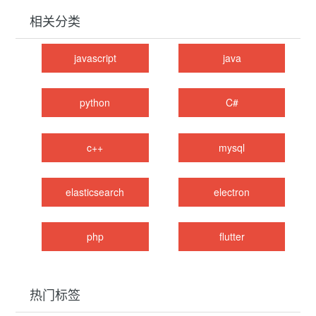
相关分类
javascript
java
python
C#
c++
mysql
elasticsearch
electron
php
flutter
热门标签