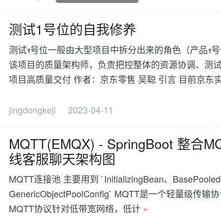
测试1号位的自我修养
测试1号位一般由大型项目中拆分出来的角色（产品1号
该项目的质量架构师，负责把控整体的资源协调、测
项目高质量交付 作者：京东零售 吴聪 引言 目前京东实
jingdongkeji
2023-04-11
MQTT(EMQX) - SpringBoot 整
线客服聊天架构图
MQTT连接池 主要用到 `InitializingBean、BasePooledOb
GenericObjectPoolConfig` MQTT是一
MQTT协议针对低带宽网络，低计
»