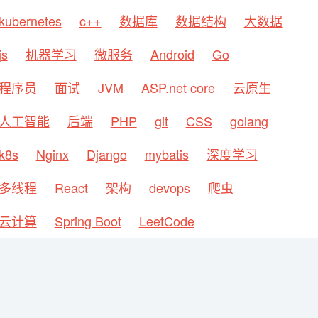
kubernetes
c++
数据库
数据结构
大数据
js
机器学习
微服务
Android
Go
程序员
面试
JVM
ASP.net core
云原生
人工智能
后端
PHP
git
CSS
golang
k8s
Nginx
Django
mybatis
深度学习
多线程
React
架构
devops
爬虫
云计算
Spring Boot
LeetCode