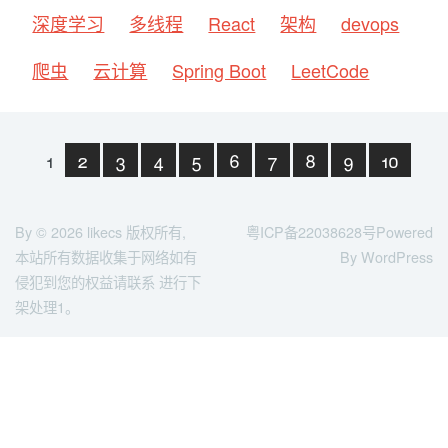
深度学习
多线程
React
架构
devops
爬虫
云计算
Spring Boot
LeetCode
1
2
3
4
5
6
7
8
9
10
下一页
末页
By © 2026
likecs
版权所有,
粤ICP备22038628号
Powered
本站所有数据收集于网络如有
By WordPress
侵犯到您的权益请联系 进行下
架处理1。