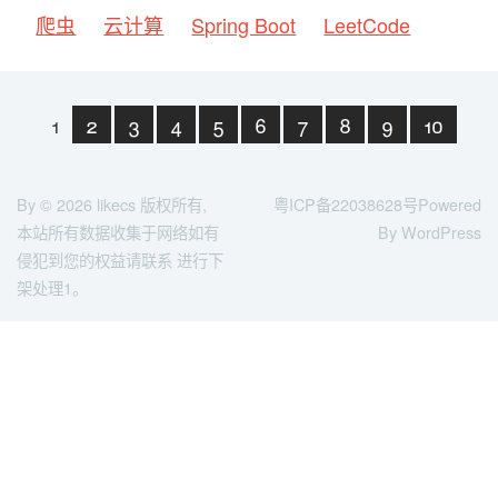
爬虫
云计算
Spring Boot
LeetCode
1
2
3
4
5
6
7
8
9
10
下一页
末页
By © 2026
likecs
版权所有,
粤ICP备22038628号
Powered
本站所有数据收集于网络如有
By WordPress
侵犯到您的权益请联系 进行下
架处理1。