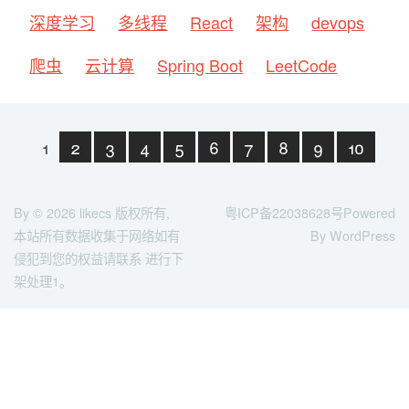
深度学习
多线程
React
架构
devops
爬虫
云计算
Spring Boot
LeetCode
1
2
3
4
5
6
7
8
9
10
下一页
末页
By © 2026
likecs
版权所有,
粤ICP备22038628号
Powered
本站所有数据收集于网络如有
By WordPress
侵犯到您的权益请联系 进行下
架处理1。