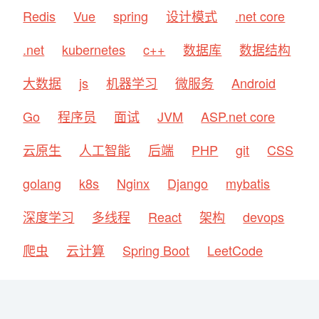
Redis
Vue
spring
设计模式
.net core
.net
kubernetes
c++
数据库
数据结构
大数据
js
机器学习
微服务
Android
Go
程序员
面试
JVM
ASP.net core
云原生
人工智能
后端
PHP
git
CSS
golang
k8s
Nginx
Django
mybatis
深度学习
多线程
React
架构
devops
爬虫
云计算
Spring Boot
LeetCode