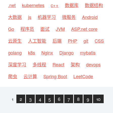
.net
kubernetes
c++
数据库
数据结构
大数据
js
机器学习
微服务
Android
Go
程序员
面试
JVM
ASP.net core
云原生
人工智能
后端
PHP
git
CSS
golang
k8s
Nginx
Django
mybatis
深度学习
多线程
React
架构
devops
爬虫
云计算
Spring Boot
LeetCode
1
2
3
4
5
6
7
8
9
10
下一页
末页