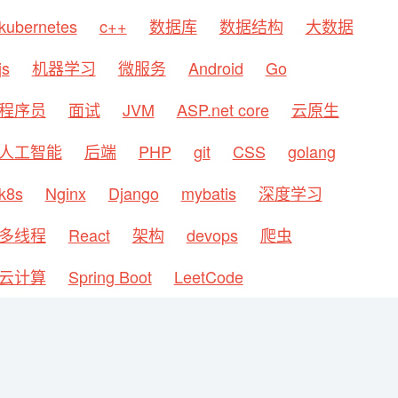
kubernetes
c++
数据库
数据结构
大数据
js
机器学习
微服务
Android
Go
程序员
面试
JVM
ASP.net core
云原生
人工智能
后端
PHP
git
CSS
golang
k8s
Nginx
Django
mybatis
深度学习
多线程
React
架构
devops
爬虫
云计算
Spring Boot
LeetCode