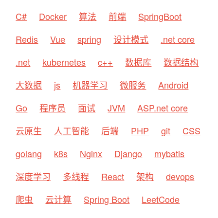
C#
Docker
算法
前端
SpringBoot
Redis
Vue
spring
设计模式
.net core
.net
kubernetes
c++
数据库
数据结构
大数据
js
机器学习
微服务
Android
Go
程序员
面试
JVM
ASP.net core
云原生
人工智能
后端
PHP
git
CSS
golang
k8s
Nginx
Django
mybatis
深度学习
多线程
React
架构
devops
爬虫
云计算
Spring Boot
LeetCode