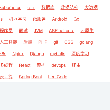
kubernetes
c++
数据库
数据结构
大数据
js
机器学习
微服务
Android
Go
程序员
面试
JVM
ASP.net core
云原生
人工智能
后端
PHP
git
CSS
golang
k8s
Nginx
Django
mybatis
深度学习
多线程
React
架构
devops
爬虫
云计算
Spring Boot
LeetCode