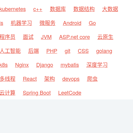
kubernetes
c++
数据库
数据结构
大数据
js
机器学习
微服务
Android
Go
程序员
面试
JVM
ASP.net core
云原生
人工智能
后端
PHP
git
CSS
golang
k8s
Nginx
Django
mybatis
深度学习
多线程
React
架构
devops
爬虫
云计算
Spring Boot
LeetCode