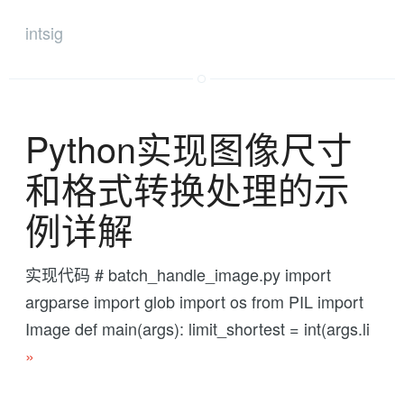
intsig
Python实现图像尺寸
和格式转换处理的示
例详解
实现代码 # batch_handle_image.py import
argparse import glob import os from PIL import
Image def main(args): limit_shortest = int(args.li
»