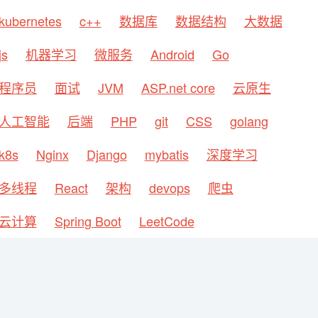
kubernetes
c++
数据库
数据结构
大数据
js
机器学习
微服务
Android
Go
程序员
面试
JVM
ASP.net core
云原生
人工智能
后端
PHP
git
CSS
golang
k8s
Nginx
Django
mybatis
深度学习
多线程
React
架构
devops
爬虫
云计算
Spring Boot
LeetCode