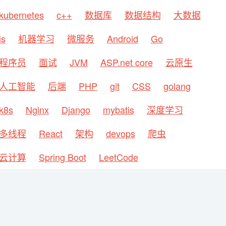
kubernetes
c++
数据库
数据结构
大数据
js
机器学习
微服务
Android
Go
程序员
面试
JVM
ASP.net core
云原生
人工智能
后端
PHP
git
CSS
golang
k8s
Nginx
Django
mybatis
深度学习
多线程
React
架构
devops
爬虫
云计算
Spring Boot
LeetCode