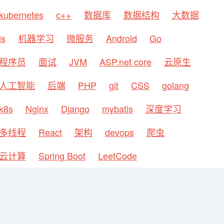
kubernetes
c++
数据库
数据结构
大数据
js
机器学习
微服务
Android
Go
程序员
面试
JVM
ASP.net core
云原生
人工智能
后端
PHP
git
CSS
golang
k8s
Nginx
Django
mybatis
深度学习
多线程
React
架构
devops
爬虫
云计算
Spring Boot
LeetCode