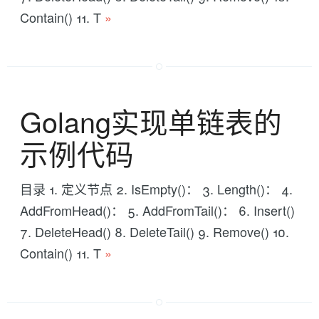
Contain() 11. T
»
Golang实现单链表的
示例代码
目录 1. 定义节点 2. IsEmpty()： 3. Length()： 4.
AddFromHead()： 5. AddFromTail()： 6. Insert()
7. DeleteHead() 8. DeleteTail() 9. Remove() 10.
Contain() 11. T
»