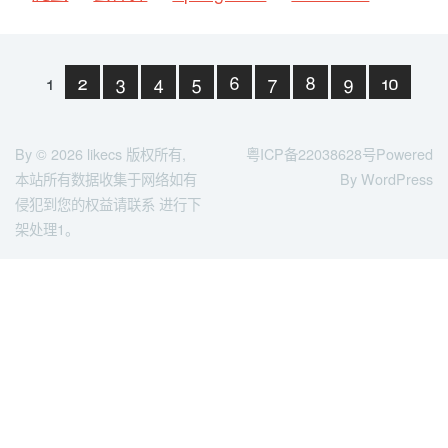
1
2
3
4
5
6
7
8
9
10
下一页
末页
By © 2026
likecs
版权所有,
粤ICP备22038628号
Powered
本站所有数据收集于网络如有
By WordPress
侵犯到您的权益请联系 进行下
架处理1。