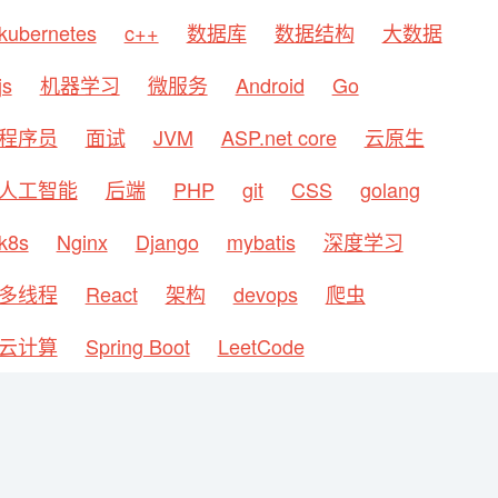
kubernetes
c++
数据库
数据结构
大数据
js
机器学习
微服务
Android
Go
程序员
面试
JVM
ASP.net core
云原生
人工智能
后端
PHP
git
CSS
golang
k8s
Nginx
Django
mybatis
深度学习
多线程
React
架构
devops
爬虫
云计算
Spring Boot
LeetCode