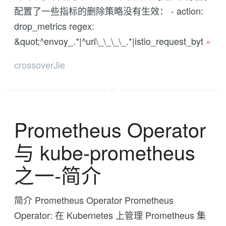
配置了一些指标的删除策略没有生效： - action:
drop_metrics regex:
&quot;^envoy_.*|^url\_\_\_\_.*|istio_request_byt
»
crossoverJie
Prometheus Operator
与 kube-prometheus
之一-简介
简介 Prometheus Operator Prometheus
Operator: 在 Kubernetes 上管理 Prometheus 集