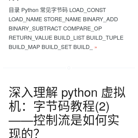
目录 Python 常见字节码 LOAD_CONST
LOAD_NAME STORE_NAME BINARY_ADD
BINARY_SUBTRACT COMPARE_OP
RETURN_VALUE BUILD_LIST BUILD_TUPLE
BUILD_MAP BUILD_SET BUILD_
»
深入理解 python 虚拟
机：字节码教程(2)
——控制流是如何实
现的？