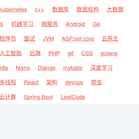
kubernetes
c++
数据库
数据结构
大数据
js
机器学习
微服务
Android
Go
程序员
面试
JVM
ASP.net core
云原生
人工智能
后端
PHP
git
CSS
golang
k8s
Nginx
Django
mybatis
深度学习
多线程
React
架构
devops
爬虫
云计算
Spring Boot
LeetCode