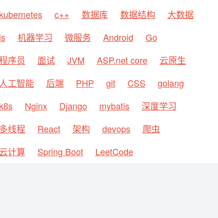
kubernetes
c++
数据库
数据结构
大数据
js
机器学习
微服务
Android
Go
程序员
面试
JVM
ASP.net core
云原生
人工智能
后端
PHP
git
CSS
golang
k8s
Nginx
Django
mybatis
深度学习
多线程
React
架构
devops
爬虫
云计算
Spring Boot
LeetCode